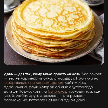
День — для тех, кому мало просто лежать.
Лес вокруг
— это не картинка из окна, а маршрут. Прогулка на
квадроциклах по лесным тропам
даёт ту дозу
адреналина, ради которой обычно едут гораздо
дальше Подмосковья; а
болотоход
проходит там, где
встаёт любая другая техника, — это редкое
развлечение, которого нет ни на одной даче.