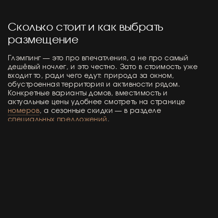
Сколько стоит и как выбрать
размещение
Глэмпинг — это про впечатления, а не про самый
дешёвый ночлег, и это честно. Зато в стоимость уже
входит то, ради чего едут: природа за окном,
обустроенная территория и активности рядом.
Конкретные варианты домов, вместимость и
актуальные цены удобнее смотреть на странице
номеров
, а сезонные скидки — в разделе
специальных предложений
.
Как спланировать поездку, чтобы не
разочароваться
Бронируйте заранее.
Летние выходные и
длинные праздники разбирают за недели —
спонтанно приехать в пятницу вечером обычно