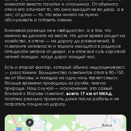
комнатой вместо палатки и спальника. От обычного
отеля его отличает то, что окно выходит не во двор, а в
лес; от дачи — то, что вам ничего не нужно
обслуживать и готовить самим.
Ключевая разница не в «звёздности», а в том, что
именно вы делаете на месте. На даче время уходит на
хозяйство, в отеле — на дорогу до развлечений. В
глэмпинге активности и тишина находятся в радиусе
пятидесяти метров от двери, и в этом вся суть короткой
летней поездки, когда дорог каждый час.
Есть и второй фактор, который обычно недооценивают,
— расстояние. Большинство глэмпингов стоят в 80–150
км от Москвы, и поездка на одну ночь теряет смысл:
больше времени проводишь за рулём, чем на
природе. Наш случай — исключение: это самый
всего 17 км от МКАД
близкий к Москве глэмпинг,
,
поэтому реально приехать даже после работы и не
потратить полдня на дорогу.