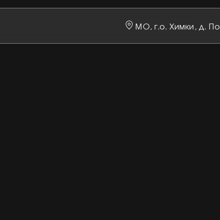
абронировать
отдых
МО, г.о. Химки, д. П
мы подберём удобное время для вас
телефона:
+7 985 410 07 27