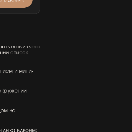
ать есть из чего
лный список
нием и мини-
 окружении
дом на
тдыха вдвоём;