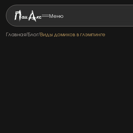
Хочу з
Меню
Свяжитесь и 
Номер 
Главная
Блог
Виды домиков в глэмпинге
/
/