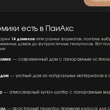
мики есть в ПаиАкс
14 домиков
тории
пяти разных форматов, поэтому выбр
евянных домов до футуристичных геокуполов. Вот по
ия:
домик
— современный дом с панорамным остекле
 дом
— уютный дом из натуральных материалов в
р
— атмосферный купол-шатёр с панорамным ви
пол
— просторный геокупол премиум-класса для о