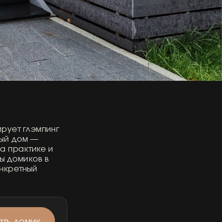
ирует глэмпинг
ный дом —
на практике и
ы домиков в
онкретный
ть домик