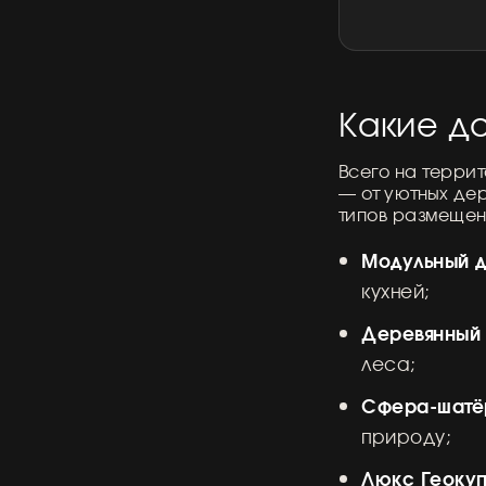
Какие до
Всего на терри
— от уютных дер
типов размещен
Модульный 
кухней;
Деревянный
леса;
Сфера-шатё
природу;
Люкс Геоку