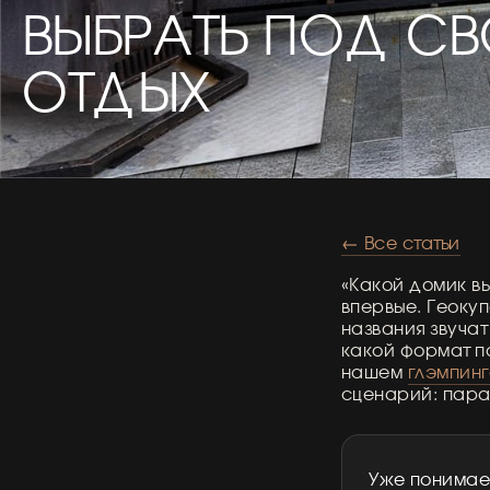
ВЫБРАТЬ ПОД С
ОТДЫХ
← Все статьи
«Какой домик вы
впервые. Геоку
названия звучат
какой формат п
нашем
глэмпин
сценарий: пара
Уже понимает