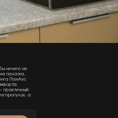
бы ничего не
 не палатка,
пинга ПаиАкс
омфорта:
— практичный
ля прогулок, а