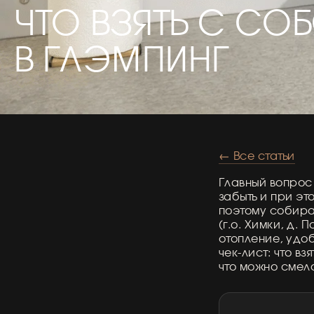
ЧТО ВЗЯТЬ С СО
В ГЛЭМПИНГ
← Все статьи
Главный вопрос 
забыть и при эт
поэтому собират
(г.о. Химки, д. 
отопление, удо
чек-лист: что вз
что можно смело