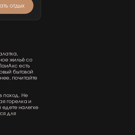
ть отдых
алатка,
нное жильё со
ПаиАкс есть
зовый бытовой
нее, почитайте
в поход. Не
ая горелка и
и едете налегке
ся для