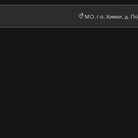
абронировать
отдых
МО, г.о. Химки, д. П
мы подберём удобное время для вас
телефона:
+7 985 410 07 27