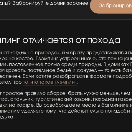
даты? Забронируйте домик заранее.
Забронирова
пинг отличается от похода
шат «отдых на природе», им сразу представляются п
лок на костре. Глэмпинг устроен иначе: это полноце
ми, поставленное прямо среди природы. В домиках 
ая кровать, постельное бельё и санузел — то есть ба
еспечен. Если хотите разобраться в формате подроб
ериал про
то, что такое глэмпинг
.
т простое правило сборов: брать нужно меньше, чем 
ка, спальник, туристический коврик, походная газов
вки на костре. Вы освобождаете место в багажнике 
нимание уделяете тому, что действительно понадобит
тдыха.