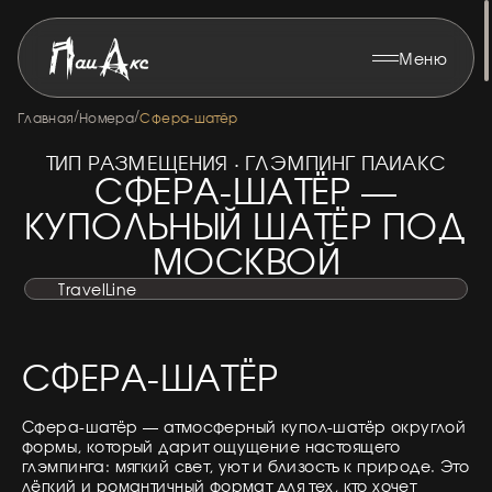
Меню
/
/
Главная
Номера
Сфера-шатёр
ТИП РАЗМЕЩЕНИЯ · ГЛЭМПИНГ ПАИАКС
СФЕРА-ШАТЁР —
КУПОЛЬНЫЙ ШАТЁР ПОД
МОСКВОЙ
TravelLine
СФЕРА-ШАТЁР
Сфера-шатёр — атмосферный купол-шатёр округлой
формы, который дарит ощущение настоящего
глэмпинга: мягкий свет, уют и близость к природе. Это
лёгкий и романтичный формат для тех, кто хочет