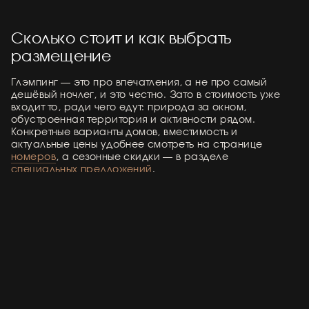
Сколько стоит и как выбрать
размещение
Глэмпинг — это про впечатления, а не про самый
дешёвый ночлег, и это честно. Зато в стоимость уже
входит то, ради чего едут: природа за окном,
обустроенная территория и активности рядом.
Конкретные варианты домов, вместимость и
актуальные цены удобнее смотреть на странице
номеров
, а сезонные скидки — в разделе
специальных предложений
.
Как спланировать поездку, чтобы не
разочароваться
Бронируйте заранее.
Летние выходные и
длинные праздники разбирают за недели —
спонтанно приехать в пятницу вечером обычно