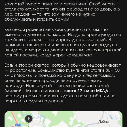
комнатой вместо палатки и спальника. От обычного
отеля его отличает то, что окно выходит не во двор, а в
лес; от дачи — то, что вам ничего не нужно
обслуживать и готовить самим.
Ключевая разница не в «звёздности», а в том, что
именно вы делаете на месте. На даче время уходит на
хозяйство, в отеле — на дорогу до развлечений. В
глэмпинге активности и тишина находятся в радиусе
пятидесяти метров от двери, и в этом вся суть короткой
летней поездки, когда дорог каждый час.
Есть и второй фактор, который обычно недооценивают,
— расстояние. Большинство глэмпингов стоят в 80–150
км от Москвы, и поездка на одну ночь теряет смысл:
больше времени проводишь за рулём, чем на
природе. Наш случай — исключение: это самый
всего 17 км от МКАД
близкий к Москве глэмпинг,
,
поэтому реально приехать даже после работы и не
потратить полдня на дорогу.