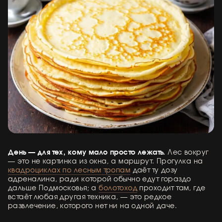
День — для тех, кому мало просто лежать.
Лес вокруг
— это не картинка из окна, а маршрут. Прогулка на
квадроциклах по лесным тропам
даёт ту дозу
адреналина, ради которой обычно едут гораздо
дальше Подмосковья; а
болотоход
проходит там, где
встаёт любая другая техника, — это редкое
развлечение, которого нет ни на одной даче.