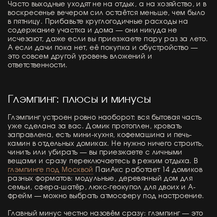
Часто выходные уходят не на отдых, а на хозяйство, и в
воскресенье вечером сил остаётся меньше, чем было
в пятницу. Прибавьте круглогодичные расходы на
содержание участка и дома — они никуда не
исчезают, даже если вы приезжаете пару раз за лето.
А если дачи пока нет, её покупка и обустройство —
это совсем другой уровень вложений и
ответственности.
Глэмпинг: плюсы и минусы
Глэмпинг устроен ровно наоборот: вся бытовая часть
уже сделана за вас. Домик протоплен, кровать
заправлена, есть мини-кухня, кофемашина и печь-
камин в отдельных домиках. Не нужно ничего строить,
чинить или убирать — вы приезжаете с личными
вещами и сразу переключаетесь в режим отдыха. В
глэмпинге под Москвой
ПаиАкс работает 14 домиков
разных форматов: модульные, деревянный дом для
семьи, сфера-шатёр, люкс-геокупол для двоих и А-
фрейм — можно выбрать атмосферу под настроение.
Главный минус честно назовём сразу: глэмпинг — это