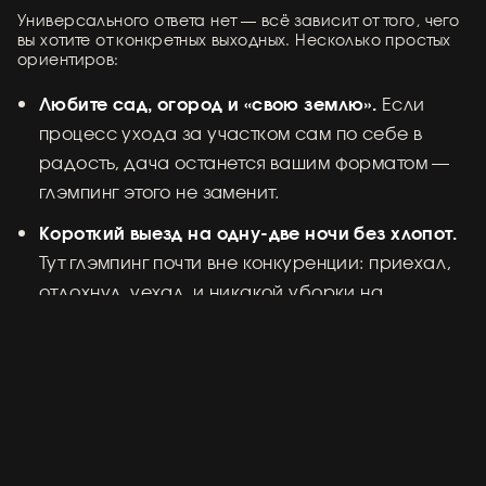
Универсального ответа нет — всё зависит от того, чего
вы хотите от конкретных выходных. Несколько простых
ориентиров:
Любите сад, огород и «свою землю».
Если
процесс ухода за участком сам по себе в
радость, дача останется вашим форматом —
глэмпинг этого не заменит.
Короткий выезд на одну-две ночи без хлопот.
Тут глэмпинг почти вне конкуренции: приехал,
отдохнул, уехал, и никакой уборки на
прощание.
Романтика для двоих.
Люкс-геокупол для
двоих с чаном вечером даёт атмосферу,
которую на обычной даче не воспроизвести.
Семья с детьми.
Деревянный дом для семьи