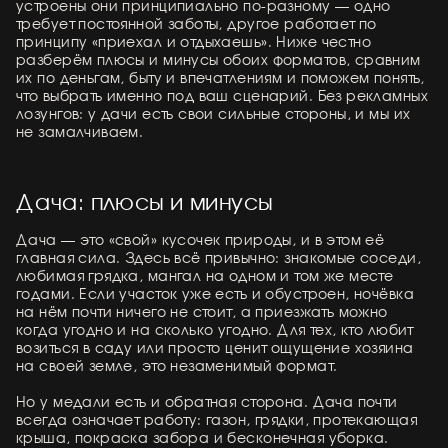
устроены они принципиально по-разному — одно
требует постоянной заботы, другое работает по
принципу «приехал и отдыхаешь». Ниже честно
разберём плюсы и минусы обоих форматов, сравним
их по деньгам, быту и впечатлениям и поможем понять,
что выбрать именно под ваш сценарий. Без рекламных
лозунгов: у дачи есть свои сильные стороны, и мы их
не замалчиваем.
Дача: плюсы и минусы
Дача — это «свой» кусочек природы, и в этом её
главная сила. Здесь всё привычно: знакомые соседи,
любимая грядка, мангал на одном и том же месте
годами. Если участок уже есть и обустроен, ночёвка
на нём почти ничего не стоит, а приезжать можно
когда угодно и на сколько угодно. Для тех, кто любит
возиться в саду или просто ценит ощущение хозяина
на своей земле, это незаменимый формат.
Но у медали есть и обратная сторона. Дача почти
всегда означает работу: газон, грядки, протекающая
крыша, покраска забора и бесконечная уборка.