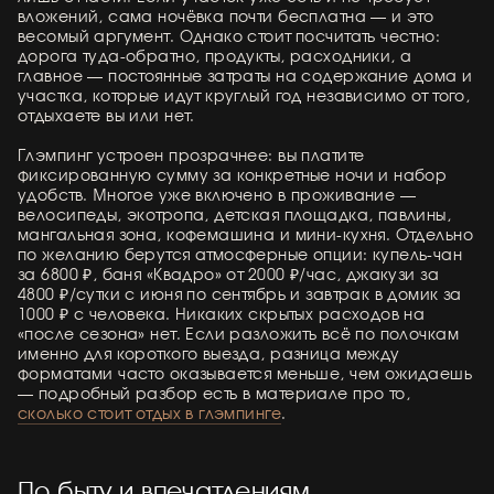
вложений, сама ночёвка почти бесплатна — и это
весомый аргумент. Однако стоит посчитать честно:
дорога туда-обратно, продукты, расходники, а
главное — постоянные затраты на содержание дома и
участка, которые идут круглый год независимо от того,
отдыхаете вы или нет.
Глэмпинг устроен прозрачнее: вы платите
фиксированную сумму за конкретные ночи и набор
удобств. Многое уже включено в проживание —
велосипеды, экотропа, детская площадка, павлины,
мангальная зона, кофемашина и мини-кухня. Отдельно
по желанию берутся атмосферные опции: купель-чан
за 6800 ₽, баня «Квадро» от 2000 ₽/час, джакузи за
4800 ₽/сутки с июня по сентябрь и завтрак в домик за
1000 ₽ с человека. Никаких скрытых расходов на
«после сезона» нет. Если разложить всё по полочкам
именно для короткого выезда, разница между
форматами часто оказывается меньше, чем ожидаешь
— подробный разбор есть в материале про то,
сколько стоит отдых в глэмпинге
.
По быту и впечатлениям