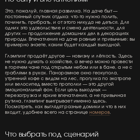
Это, пожалуй, главная развилка. На даче быт —
постоянный спутник отдыха: что-то нужно полить,
починить, прибрать, и от этого никуда не деться. Для
одних это удовольствие и смена деятельности, для
других — продолжение домашних дел в декорациях
природы. Впечатления на даче ровные и привычные: вы
примерно знаете, каким будет каждый выходной.
Глэмпинг продаёт другое — новизну и лёгкость. Здесь
не нужно думать о хозяйстве, а вечер можно провести
в горячем чане под открытым небом или в бане, а не с
граблями в руках. Панорамное окно геокупола,
утренний кофе с видом на лес, прогулка по экотропе
или велосипед вместо прополки — это другой
эмоциональный фон. Если цель выходных —
перезагрузка и яркие впечатления, а не привычная
рутина, глэмпинг выигрывает именно здесь.
Посмотреть, как выглядят разные домики и что в них
входит, удобнее всего на странице
номеров
.
Что выбрать под сценарий