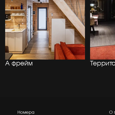
А фрейм
Террит
Номера
О 