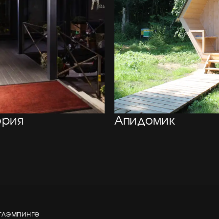
ория
Апидомик
глэмпинге