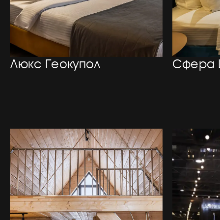
Люкс Геокупол
Сфера 