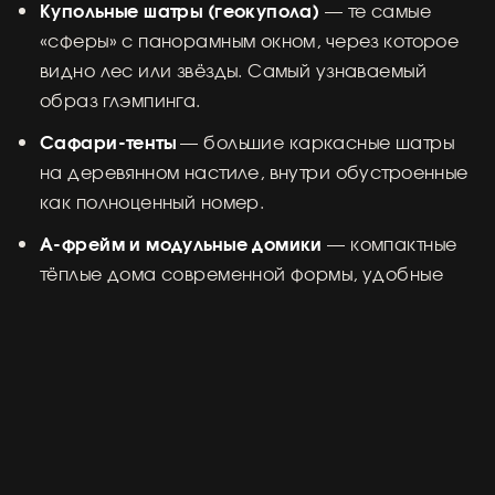
Купольные шатры (геокупола)
— те самые
«сферы» с панорамным окном, через которое
видно лес или звёзды. Самый узнаваемый
образ глэмпинга.
Сафари-тенты
— большие каркасные шатры
на деревянном настиле, внутри обустроенные
как полноценный номер.
А-фрейм и модульные домики
— компактные
тёплые дома современной формы, удобные
для круглогодичного отдыха.
Бочки и барн-хаусы
— необычные по форме,
но при этом уютные варианты с полным
набором удобств.
Выбор зависит от сезона, компании и того, какой
именно атмосферы вы хотите. Подробнее о том, чем
отличаются форматы и как выбрать свой, мы