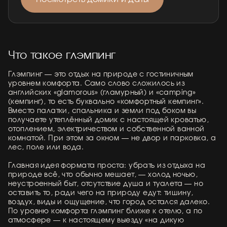
Что такое глэмпинг
Глэмпинг — это отдых на природе с гостиничным
уровнем комфорта. Само слово сложилось из
английских «glamorous» (гламурный) и «camping»
(кемпинг), то есть буквально «комфортный кемпинг».
Вместо палатки, спальника и земли под боком вы
получаете утеплённый домик с настоящей кроватью,
отоплением, электричеством и собственной ванной
комнатой. При этом за окном — не двор и парковка, а
лес, поле или вода.
Главная идея формата проста: убрать из отдыха на
природе всё, что обычно мешает, — холод ночью,
неустроенный быт, отсутствие душа и туалета — но
оставить то, ради чего на природу едут: тишину,
воздух, виды и ощущение, что город остался далеко.
По уровню комфорта глэмпинг ближе к отелю, а по
атмосфере — к настоящему выезду «на дикую