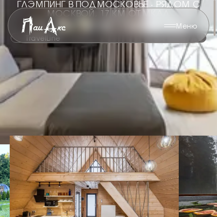
ГЛЭМПИНГ В ПОДМОСКОВЬЕ · РЯДОМ С
МОСКВОЙ, 17 КМ ОТ МКАД
ГЛЭМПИНГ ПАИАКС
Меню
TravelLine
ДОБРО ПОЖАЛОВАТЬ
В ПАИАКС
Всего в 15 минутах от Химок, у самого леса - глэмпинг
для тех, кто ценит уединение и комфорт. После
прогулки - бассейн-джакузи, сибирский чан и
настоящая баня на дровах. А вечером - ужин на
гриль-очаге под открытым небом в кругу близких.